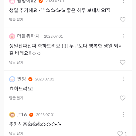
밍밍이#2
2023.07.01
생일 추카해요~^^ 🥳🥳🥳🥳 좋은 하루 보내세요💌
답글 달기
더블쿼파치
2023.07.01
생일진짜진짜 축하드려요!!!!! 누구보다 행복한 생일 되시
길 바래요!!☺️☺️
답글 달기
찐잉
2023.07.01
츅하드려요!
답글 달기
.#16
2023.07.01
추카해욤👍👍👍🥳🥳🥳🥳
답글 달기
1