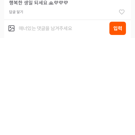
행복한 생일 되세요 🙏💜💜💜
답글 달기
입력
은웅
2023.07.01
축하드려요 ! ❤️❤️
답글 달기
마리댕
2023.07.01
생일 축하드려요🎉🎉 오늘 그 누구보다 행복한 날 보냈음
좋겠네요❤️
답글 달기
술또
2023.07.01
생일 축하해요!! 즐겁고 행복한 최고의 하루 보내세여💕
답글 달기