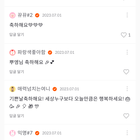
뀨뀨#2
2023.07.01
축하해요💚💚💚
답글 달기
1
파랑색좋아함
2023.07.01
뿌엥님 축하해요 🎉💕
답글 달기
매력넘치는여니
2023.07.01
기쁜날축하해요! 세상누구보다 오늘만큼은 행복하세요! 🎂
🥳 🎉 🎈 🎁 🎊
답글 달기
익명#7
2023.07.01