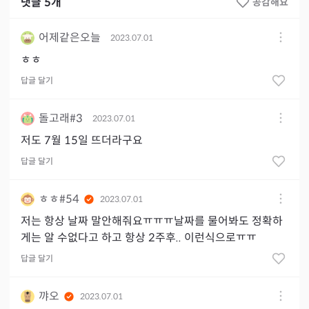
댓글
5
개
공감해요
어제같은오늘
2023.07.01
ㅎㅎ
답글 달기
돌고래#3
2023.07.01
저도 7월 15일 뜨더라구요
답글 달기
ㅎㅎ#54
2023.07.01
저는 항상 날짜 말안해줘요ㅠㅠㅠ날짜를 물어봐도 정확하
게는 알 수없다고 하고 항상 2주후.. 이런식으로ㅠㅠ
답글 달기
꺄오
2023.07.01