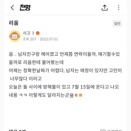
리움
일반
사고 ㅏ
조회
207
·
2023.07.01
음 .. 남자친구랑 헤어졌고 언제쯤 연락이올까, 얘기할수있
을까로 리움한테 물어봤는데 

어제는 정확한날짜가 어렵다, 남자는 애정이 있지만 고민이
 너무많다 이러고 

오늘은 둘 사이에 방해물이 있고 7월 15일에 온다고 나오
네용 ㅋㅋ 이렇게도 달라지는군욮
ㅍㅍ