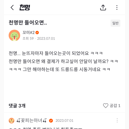
천명만 들어오면..
일반
꼬미#2
조회
59
·
2023.07.01
천명... 눈뜨자마자 들어오는곳이 되었어요 ㅋㅋㅋ

천명만 들어오면 왜 결제가 하고싶어 안달이 날까요? ㅋㅋ
ㅋㅋㅋ 그만 해야하는데 또 드릉드릉 시동거네요 ㅋㅋ
댓글
3
개
공감 1
🍒꽃피는마녀🍒
2023.07.01