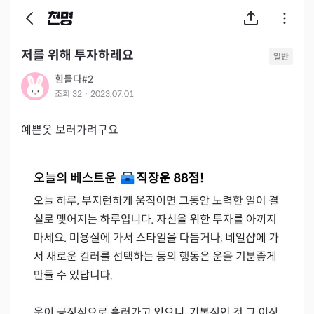
저를 위해 투자하레요
일반
힘들다#2
조회
32
·
2023.07.01
예쁜옷 보러가려구요