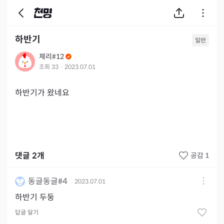
하반기
일반
체리#12
조회
33
·
2023.07.01
하반기가 왔네요
댓글
2
개
공감 1
동글동글#4
2023.07.01
하반기 두둥
답글 달기