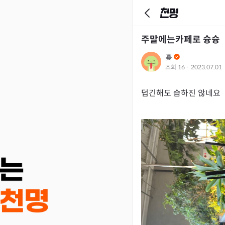
주말에는카페로 슝슝
흊
조회
16
·
2023.07.01
덥긴해도 습하진 않네요