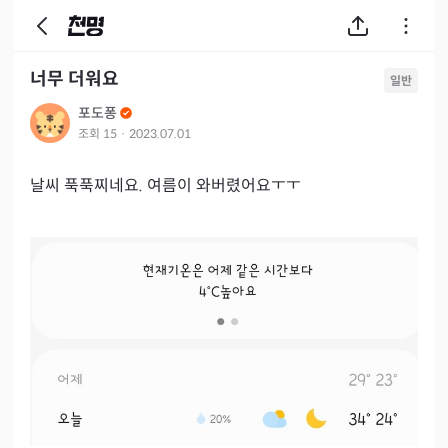
너무 더워요
일반
포도퐁
조회
15
·
2023.07.01
날씨 푹푹찌네요. 여름이 와버렸어요ㅜㅜ