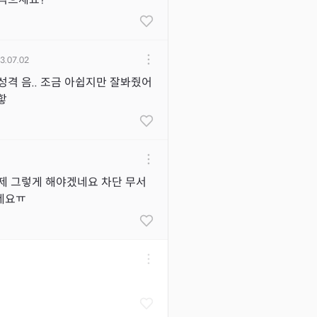
3.07.02
성격 음.. 조금 아쉽지만 잘봐줬어
 핳
제 그렇게 해야겠네요 차단 무서
네요ㅠ