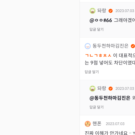
돠랑
2023.07.03
@
ㅇㅇ#66
그래야겠
답글 달기
동두천하마김진은
ㄱㄴㄱㅎㅊㅅ
이 대표적
는 9점 넣어도 차단이였
답글 달기
돠랑
2023.07.03
@
동두천하마김진은
답글 달기
핸폰
2023.07.03
진짜 이해가 안가네요ᆢ