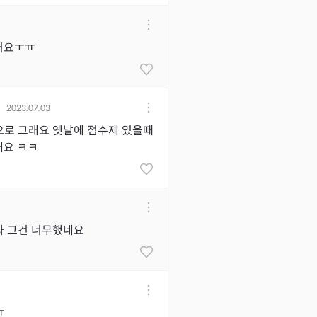
어요ㅜㅠ
2023.07.03
으로 그래요 옛날에 점수제 였을때
대요 ㅋㅋ
와 그건 너무했네요
ㅠ