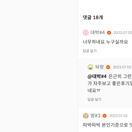
댓글
18
개
대박#4
2023.07.02
너무하네요.누구실까요
답글 달기
돠랑
2023.07.02
@
대박#4
은근히 그런
가 자주보고 좋은후기도
네요ㅠ
답글 달기
밤#3
2023.07.02
따박따박 본인기준으로 