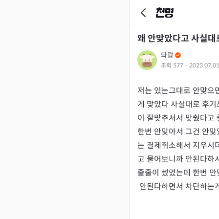
왜 안맞았다고 사실대
돠랑
조회
577
·
2023.07.0
저는 있는그대로 안맞으면
게 맞았다 사실대로 후기
이 잘맞추셔서 맞췄다고 
한번 안맞아서 그건 안맞
는 결제취소해서 지우시더
고 물어보니까 안된다하
줄줄이 썼었는데 한번 안
 안된다하면서 차단하는