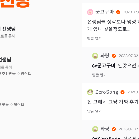
군고구마
2023.07.
선생님들 생각보다 냉정 하
게 있나 싶을정도로...
답글 달기
돠랑
2023.07.02
@
군고구마
안맞으면 
답글 달기
ZeroSong
2023.
전 그래서 그냥 가짜 후
답글 달기
돠랑
2023.07.02
@
ZeroSong
어떻게 