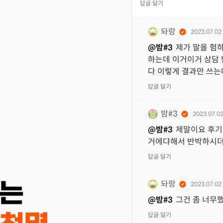
답글 달기
돠랑
2023.07.02
@
밤#3
제가 말을 험
하는데 이거이거 상담
다 이렇게 결과만 쓰는데
답글 달기
밤#3
2023.07.0
@
밤#3
제말이요 후기
거에댜해서 반박하시더
답글 달기
돠랑
2023.07.02
@
밤#3
그건 좀 너무
답글 달기