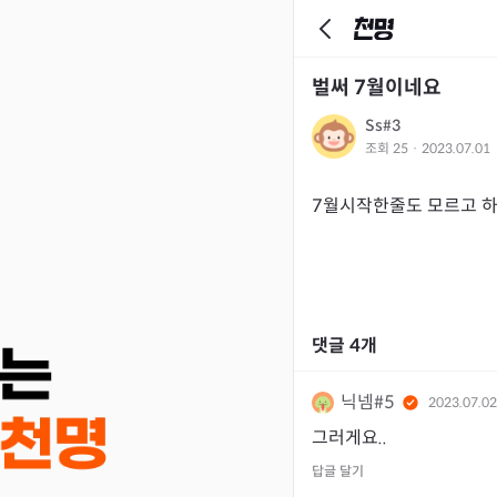
벌써 7월이네요
Ss#3
조회
25
·
2023.07.01
7월시작한줄도 모르고 하
댓글
4
개
닉넴#5
2023.07.02
그러게요..
답글 달기