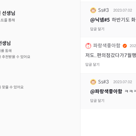
Ss#3
2023.07.02
@
닉넴#5
하반기도 화
답글 달기
파랑색좋아함
202
저도..편의점갔다가7월
답글 달기
Ss#3
2023.07.02
@
파랑색좋아함
ㅋㅋㅋ
답글 달기