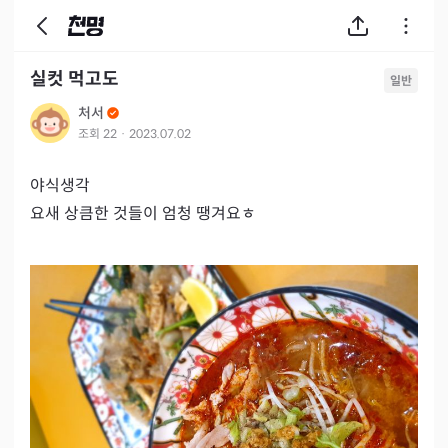
실컷 먹고도
일반
처서
조회
22
·
2023.07.02
야식생각

요새 상큼한 것들이 엄청 땡겨요ㅎ