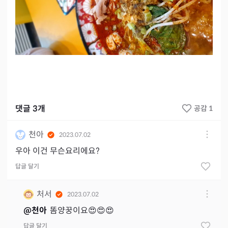
댓글
3
개
공감 1
천아
2023.07.02
우아 이건 무슨요리에요?
답글 달기
처서
2023.07.02
@
천아
똠양꿍이요😍😍😍
답글 달기