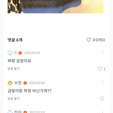
댓글
6
개
공감해요
!!
2023.07.02
파랑 검정이요
답글 달기
1
보흰
2023.07.02
금빛이랑 하양 아닌가여??
답글 달기
천아
2023.07.02