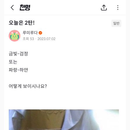
오늘은 2탄!
일반
루미루다
조회
53
·
2023.07.02
금빛-검정 

또는

파랑-하얀

어떻게 보이시나요?
