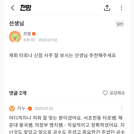
선생님
일반
므앙
조회
92
·
2023.07.02
재회 타로나 신점 사주 잘 보시는 선생님 추천해주세요
댓글
2
개
공감해요
거누
2023.07.02
어디까지나 저와 잘 맞는 분이셨어요. 서초천동 타로쌤, 해
운대 용국쌤, 의정부 명지쌤.- 직설적이고 정확하셨어요. 지
난것도 맞았고 앞으로 공수도 주셨고 중요한건 주셨던 공수