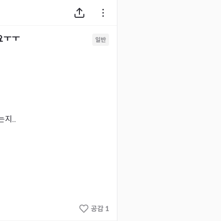
요ㅜㅜ
일반
..

공감 1