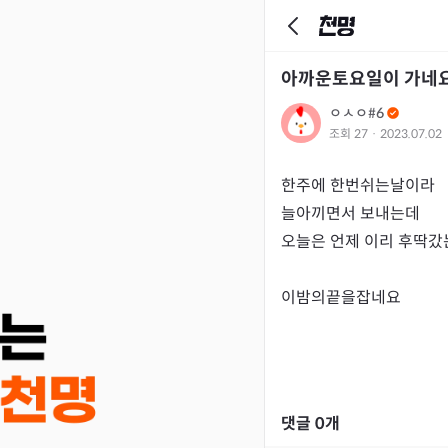
아까운토요일이 가네
ㅇㅅㅇ#6
조회
27
·
2023.07.02
한주에 한번쉬는날이라

늘아끼면서 보내는데

오늘은 언제 이리 후딱갔는지
이밤의끝을잡네요
댓글
0
개