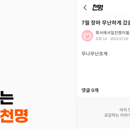
7월 장마 무난하게 갔
회사에서일진짱이될
조회
14
·
2023.07.02
무나무난흐게
댓글
0
개
아직 
공감하는 이야기