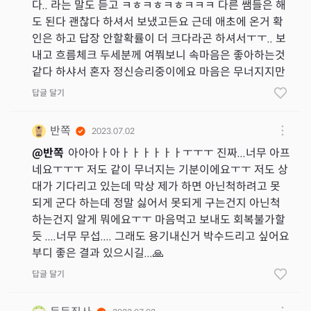
다.. 라는 말도 듣고 ㅋㅎㅋㅎㅋㅎㅋㅋㅋ 다른 쌤들은 해
도 된다 괜찮다 하셔서 보냈고든요 근데 애초에 온거 확
인은 하고 답장 안할확률이 더 크다라곤 하셔서ㅜㅜ.. 보
내고 흐름체크 두세분께 여쭤보니 속마음은 좋아하는것
같다 하샤서 혼자 정신승리중이에요 마음은 무너지지만
답글 달기
반쪽
2023.07.02
@
반쪽
아아아ㅏ아ㅏㅏㅏㅏㅏㅏㅜㅜㅜ 진짜...너무 아프
네요ㅜㅜㅜ 저도 같이 무너지는 기분이에요ㅜㅜ 저도 상
대가 기다리고 있는데 막상 제가 하면 아닌척하려고 못
되게 군다 하는데 정말 싫어서 못되게 구는건지 아닌척
하는건지 알게 뭐에요ㅜㅜ 마음먹고 보내도 회복불가할
듯 ....너무 무섭.... 그래도 용기내신거 박수드리고 싶어요
부디 좋은 결과 있으시길...🙏
답글 달기