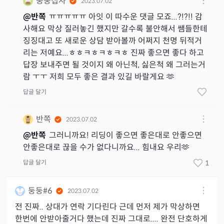
둥둥집사
2023.07.02
@
반쪽
ㅠㅠㅠㅠㅠ 아잇 이 따수운 댓글 모죠...?!?!! 감
사해요 막상 질러놓긴 했지만 갈수록 불안해서 쌤들한테
징징대고 또 새로운 상담 받아볼까 어쩌지 천명 뒤적거
리는 저예요...ㅎㅎㅋㅎㅋㅎㅋㅎ 진짜 좋으면 좋다 하고
답장 보내주면 될 것이지 왜 아닌척, 싫은척 왜 그러는거
람 ㅜㅜ 저희 모두 좋은 결과 있길 바랄게요 🫶
답글 달기
반쪽
2023.07.02
@
반쪽
그러니까요! 리딩이 좋으면 좋은대로 안좋으면
안좋은대로 끊을 수가 없다니까요... 힘내요 우리🫶
답글 달기
1
둥둥#6
2023.07.02
전 진짜.. 상대가 연락 기다린다 근데 먼저 제가 막상하면
한번에 안받아줄거다 했는데 진짜 그대로.... 완전 단호하게