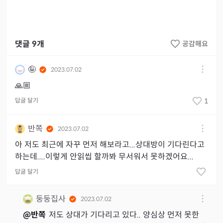
댓글
9
개
공감해요
🤪
2023.07.02
🙏🏼
답글 달기
1
반쪽
2023.07.02
아 저도 최근에 자꾸 먼저 해보라고...상대방이 기다린다고
하는데....이렇게 안읽씹 할까봐 무서워서 못하겠어요...
답글 달기
둥둥집사
2023.07.02
@
반쪽
저도 상대가 기다리고 있다.. 양심상 먼저 못한