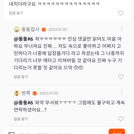
내치더라구요 ㅋㅋㅋㅋㅋㅋㅋㅋㅋㅋㅋㅋㅋㅋ
답글 달기
둥둥집사
2023.07.02
@
둥둥#6
하ㅠㅠㅠㅠㅠㅠ 진심 댓글만 읽어도 마음 아
파요 무너져요 진짜.... 저도 속으로 좋아하고 어쩌지 고
민하다가 나중에 답장올거다 라고 하셨는데 그 나중까지
기다리기 너무 애타고 미쳐버릴 것 같아요 진짜 누구 기
다리는거 못할 짓 같아요 으악 🥺🥺
답글 달기
반쪽
2023.07.02
@
둥둥#6
와악 무서워ㅜㅜㅜㅜ 그럼에도 불구하고 계속
연락하셨어요...?
답글 달기