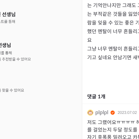
는 기억안나지만 그래도 
는 부적같은 것들을 잃었어
람을 잊을 수 있는 좋은
했던 멘탈이 너무 흔들리
요

그냥 너무 멘탈이 흔들리
기고 싶네요 안남기면 
댓글
1
개
plplpl
2023.07.02
저도 그랬어요ㅠㅠㅠㅠ 헤
를 걸었는지 두달 정도를
자기 후폭풍 밀려오고 카