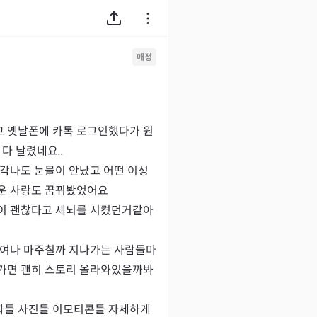
애정
 옛날폰에 카톡 로그인했다가 원
다 날렸네요..

생각나도 눈물이 안났고 어떤 이성
운 사랑도 꿈꿔봤었어요

이 괜찮다고 세뇌를 시켰던거같아
혹여나 마주칠까 지나가는 사람들마
가면 괜히 스토리 올라와있을까봐 
화들 사진들 이모티콘들 자세하게