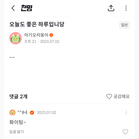
오늘도 좋은 하루입니당
일반
아기오리둥이
조회
21
·
2023.07.02
~~
댓글
2
개
공감해요
^^#4
2023.07.02
화이팅~
답글 달기