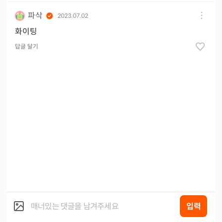
파삭
2023.07.02
화이팅
답글 달기
입력