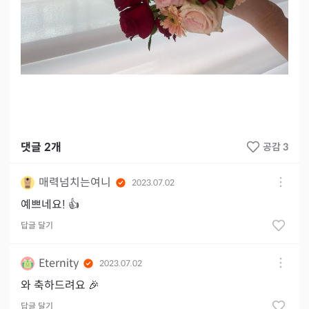
댓글
2
개
공감 3
매력넘치는여니
2023.07.02
예쁘네요! 👍
답글 달기
Eternity
2023.07.02
와 축하드려요 🎉
답글 달기