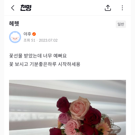
헤헷
일반
야후
조회
51
·
2023.07.02
꽃선물 받았는데 너무 예뻐요

꽃 보시고 기분좋은하루 시작하세용