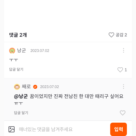
댓글
2
개
공감 2
낭군
2023.07.02
ㅜㅜ
답글 달기
1
째로
2023.07.02
@
낭군
꿈이었지만 진짜 전남친 한 대만 때리구 싶어요
ㅠㅜ
답글 달기
입력