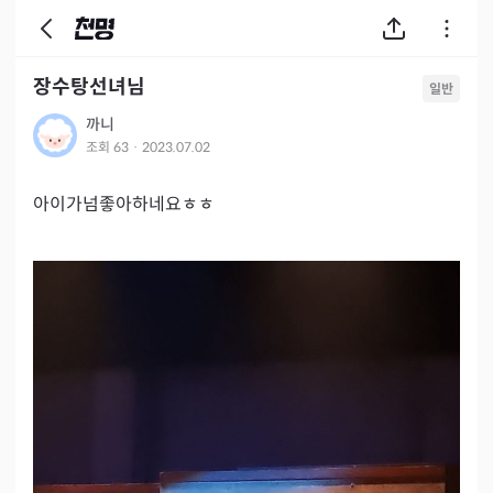
장수탕선녀님
일반
까니
조회
63
·
2023.07.02
아이가넘좋아하네요ㅎㅎ