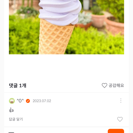
댓글
1
개
공감해요
^0^
2023.07.02
👍
답글 달기