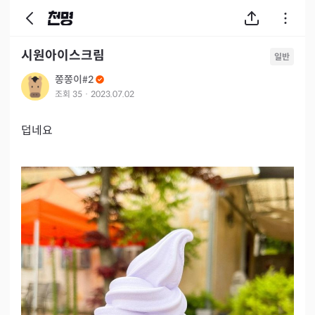
시원아이스크림
일반
쫑쫑이#2
조회
35
·
2023.07.02
덥네요