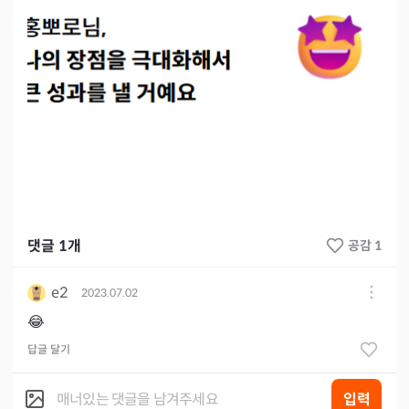
댓글
1
개
공감 1
e2
2023.07.02
😂
답글 달기
입력