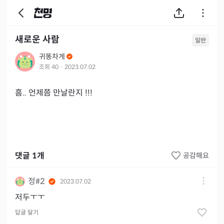
새로운 사람
일반
귀똥차게
조회
40
·
2023.07.02
흠.. 언제쯤 만날란지 !!! 
댓글
1
개
공감해요
정#2
2023.07.02
저두ㅜㅜ
답글 달기