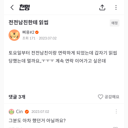
전전남친한테 읽씹
애정
삐용#2
조회
171
·
2023.07.02
토요일부터 전전남친이랑 연락하게 되었는데 갑자기 읽씹 
당했는데 멀까요,,ㅜㅜㅜ 계속 연락 이어가고 싶은데
댓글
3
개
공감해요
Cin
2023.07.02
그분도 아차 했던거 아닐까요?