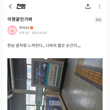
이젠끝인가봐
일반
하리#2
조회
33
·
2023.07.02