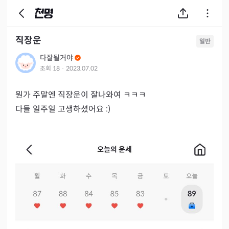
직장운
일반
다잘될거야
조회
18
·
2023.07.02
뭔가 주말엔 직장운이 잘나와여 ㅋㅋㅋ

다들 일주일 고생하셨어요 :)