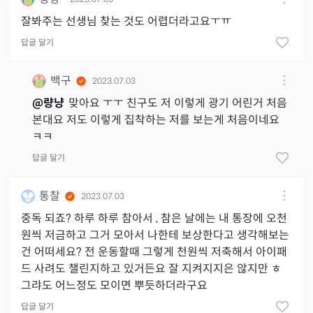
잘봐주는 선생님 찾는 것도 어렵더라고요ㅜㅠ
답글 달기
백구
2023.07.03
@
량냥
맞아요 ㅜㅜ 친구도 저 이렇게 광기 어린거 처음
본대요 저도 이렇게 집착하는 저를 보는게 처음이네요
ㅋㅋ
답글 달기
통찰
2023.07.03
중독 되죠? 하루 하루 참아서 , 참은 날에는 내 통장에 오천
원씩 저금하고 그거 모아서 나한테 보상한다고 생각해보는
건 어떠세요? 전 운동할때 그렇게 천원씩 저축해서 아이패
드 사려도 챌린지하고 있거든요 잘 지켜지지은 않지만 ㅎ
그랴도 어느정도 모이면 뿌듯하더라구요
답글 달기