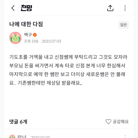
나에 대한 다짐
일반
백구
조회
258
·
2023.07.03
기도초를 거액을 내고 신점쌤께 부탁드리고 그것도 모자라 
부모님 돈을 써가면서 계속 타로 신점 본게 너무 한심해서 
마지막으로 예약 한 쌤만 보고 더이상 새로운쌤은 안 볼래
요.. 기존쌤한테만 재상담 받을래요,,
댓글
6
개
공감해요
량냥
2023.07.03