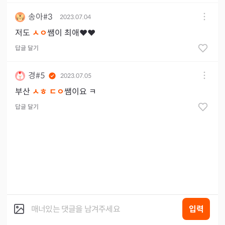
송아#3
2023.07.04
저도
ㅅㅇ
쌤이 최애❤️❤️
답글 달기
경#5
2023.07.05
부산
ㅅㅎ ㄷㅇ
쌤이요 ㅋ
답글 달기
입력