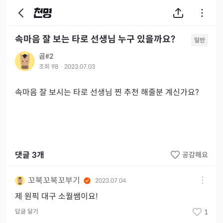
속마음 잘 보는 타로 선생님 누구 있을까요?
일반
곰#2
조회
98
·
2023.07.03
속마음 잘 보시는 타로 선생님 찐 추천 해줄분 계신가요?
댓글
3
개
공감해요
꼬북꼬북꼬부기
2023.07.04
제 원픽 대구 소월쌤이요!
답글 달기
1