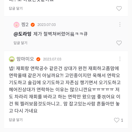
답글 달기
찡2
2023.07.03
@
도라잉
제가 철벽쳐버렸어욬ㅋㅋ큐
답글 달기
맘마미오
2023.07.03
넵! 재회랑 연락공수 같은건 상대가 완전 재회하고픔맘에
연락올때 같은거 아닐까요?! 고민중이지만 욱해서 연락오
기도하고 술김에 오기도하고 자존심 챙기면서 오기도하고
헤어진상대가 연락하는 이유는 많으니깐요ㅠㅠㅠㅠㅠ 저
도 차라리 재회를 바라고 하는 연락만 왔으몀 좋겎어요 이
건 뭐 찔러보믐것도아니고.. 맘 잡고있는사람 흔들아만 놓
고 다시 가네요
답글 달기
1