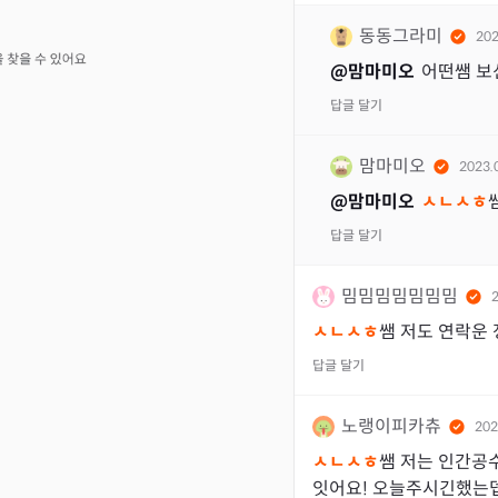
동동그라미
202
@
맘마미오
어떤쌤 보
답글 달기
맘마미오
2023.
@
맘마미오
ㅅㄴㅅㅎ
답글 달기
밈밈밈밈밈밈밈
ㅅㄴㅅㅎ
쌤 저도 연락운 
답글 달기
노랭이피카츄
202
ㅅㄴㅅㅎ
쌤 저는 인간공
잇어요! 오늘주시긴했는