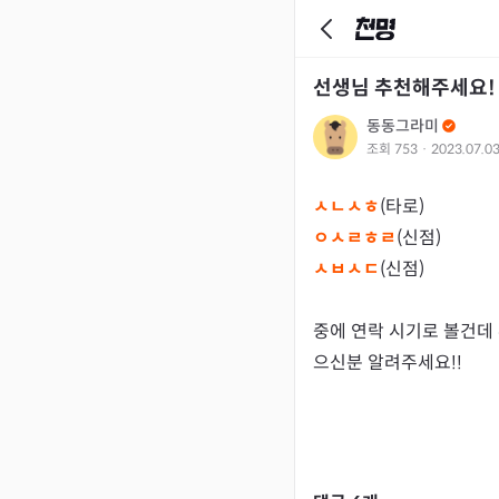
선생님 추천해주세요!
동동그라미
조회
753
·
2023.07.0
ㅅㄴㅅㅎ
ㅇㅅㄹㅎㄹ
ㅅㅂㅅㄷ
(신점)

중에 연락 시기로 볼건데 
으신분 알려주세요!!