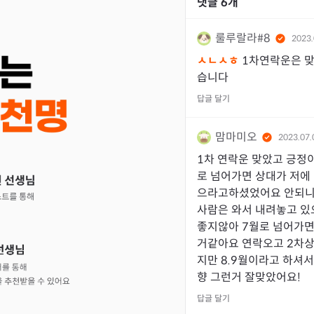
댓글
6
개
룰루랄라#8
2023.
ㅅㄴㅅㅎ
1차연락운은 맞
습니다
답글 달기
맘마미오
2023.07.
1차 연락운 맞았고 긍정
로 넘어가면 상대가 저에
으라고하셨었어요 안되니
사람은 와서 내려놓고 있
좋지않아 7월로 넘어가면
거같아요 연락오고 2차
지만 8.9월이라고 하셔
향 그런거 잘맞았어요!
답글 달기