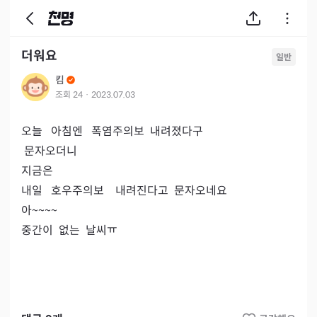
더워요
일반
킴
조회
24
·
2023.07.03
오늘   아침엔   폭염주의보  내려졌다구

 문자오더니

지금은

내일   호우주의보    내려진다고  문자오네요

아~~~~

중간이  없는  날씨ㅠ