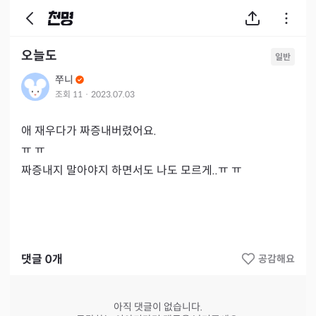
오늘도
일반
쭈니
조회
11
·
2023.07.03
애 재우다가 짜증내버렸어요.

ㅠ ㅠ

짜증내지 말아야지 하면서도 나도 모르게..ㅠ ㅠ
댓글
0
개
공감해요
아직 댓글이 없습니다.