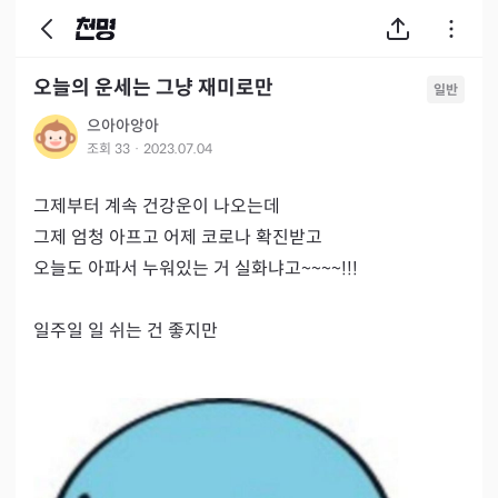
오늘의 운세는 그냥 재미로만
일반
으아아앙아
조회
33
·
2023.07.04
그제부터 계속 건강운이 나오는데

그제 엄청 아프고 어제 코로나 확진받고

오늘도 아파서 누워있는 거 실화냐고~~~~!!!

일주일 일 쉬는 건 좋지만