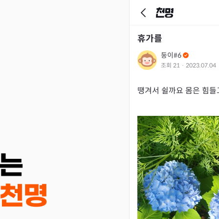
휴가를
둥이#6
조회
21
·
2023.07.04
땡겨서 쉴까요 몸은 힘들