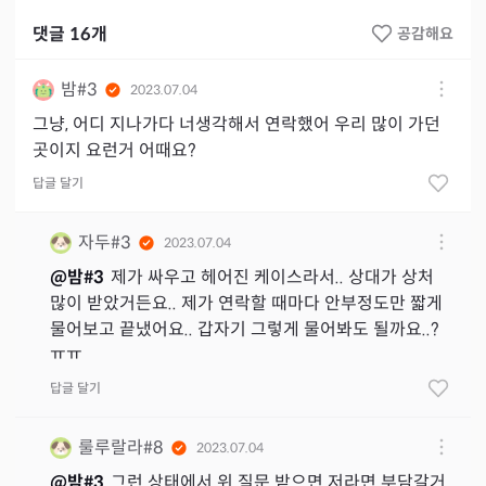
댓글
16
개
공감해요
밤#3
2023.07.04
그냥, 어디 지나가다 너생각해서 연락했어 우리 많이 가던
곳이지 요런거 어때요?
답글 달기
자두#3
2023.07.04
@
밤#3
제가 싸우고 헤어진 케이스라서.. 상대가 상처
많이 받았거든요.. 제가 연락할 때마다 안부정도만 짧게
물어보고 끝냈어요.. 갑자기 그렇게 물어봐도 될까요..?
ㅠㅠ
답글 달기
룰루랄라#8
2023.07.04
@
밤#3
그런 상태에서 위 질문 받으면 저라면 부담갈거