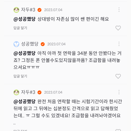
자두#3
2023.07.04
@
성공했당
상대방이 자존심 많이 쌘 편이긴 해요
답글 달기
성공했당
2023.07.04
@
성공했당
아직 아까 첫 연락을 34분 동안 안봤다는 거
죠? 그정돈 폰 안볼수도있지않을까욤? 조급함을 내려놓
으셔요ㅠㅠㅠ
답글 달기
자두#3
2023.07.04
@
성공했당
완전 처음 연락할 때는 시험기간이라 한시간
뒤에 읽고 그 뒤에는 십분정도 간격으로 읽고 답해줬었
는데.. ㅠ 그럴 수도 있겠네요! 조급함을 내려놔야겠어요
..