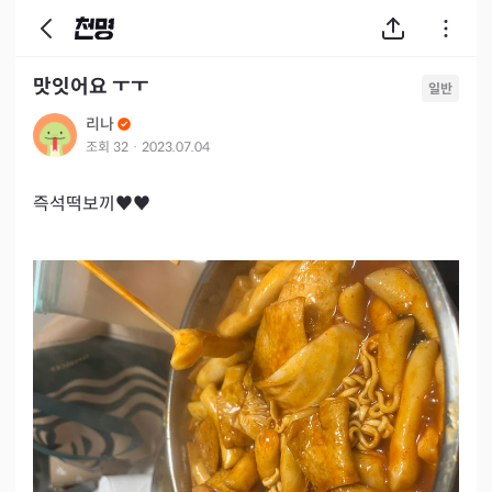
맛잇어요 ㅜㅜ
일반
리나
조회
32
·
2023.07.04
즉석떡보끼♥♥