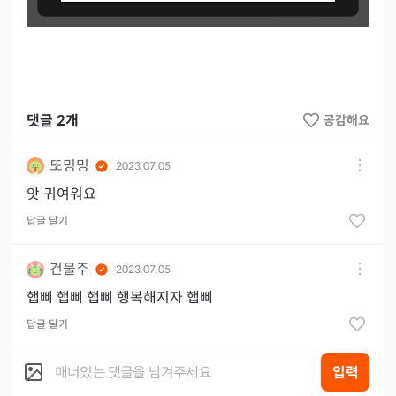
댓글
2
개
공감해요
또밍밍
2023.07.05
앗 귀여워요
답글 달기
건물주
2023.07.05
햅삐 햅삐 햅삐 행복해지자 햅삐
답글 달기
입력