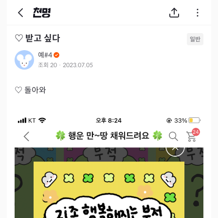
♡ 받고 싶다
일반
예#4
조회
20
·
2023.07.05
♡ 돌아와