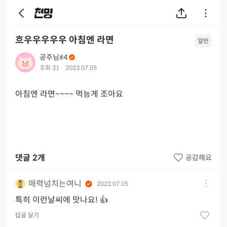
흐우우우우우 아침엔 라면
일반
공주님#4
조회
31
·
2023.07.05
아침엔 라면~~~~ 먹능게 조아요
댓글
2
개
공감해요
매력넘치는여니
2023.07.05
특히 이런날씨에 맛나요! 👍
답글 달기