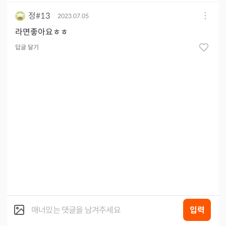
정#13
2023.07.05
라면좋아요ㅎㅎ
답글 달기
입력