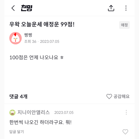
우왁 오늘운세 애정운 99점!
애정
삥삥
조회
36
·
2023.07.05
100점은 언제 나오나요 ㅎ
댓글
4
개
공감해요
지니이안앨리스
2023.07.05
한번씩 나오긴 하더라구요. 뭐!
답글 달기