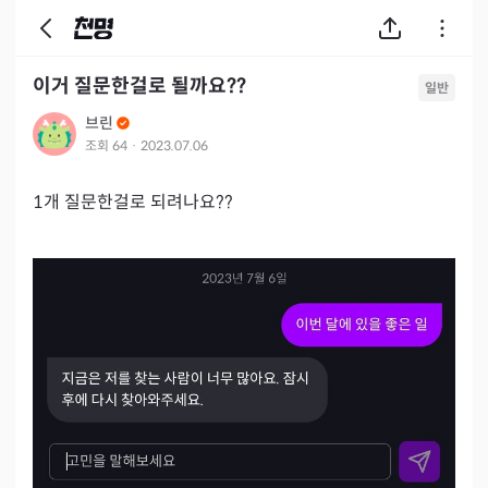
이거 질문한걸로 될까요??
일반
브린
조회
64
·
2023.07.06
1개 질문한걸로 되려나요??