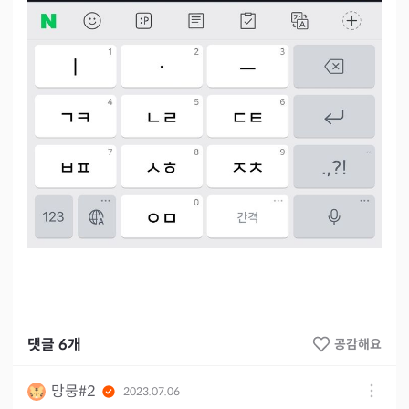
댓글
6
개
공감해요
망뭉#2
2023.07.06