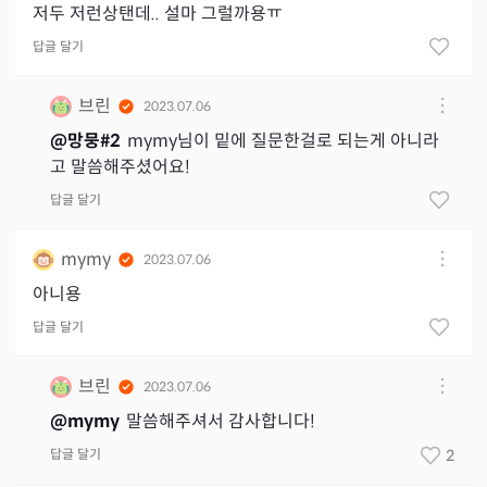
저두 저런상탠데.. 설마 그럴까용ㅠ
답글 달기
브린
2023.07.06
@
망뭉#2
mymy님이 밑에 질문한걸로 되는게 아니라
고 말씀해주셨어요!
답글 달기
mymy
2023.07.06
아니용
답글 달기
브린
2023.07.06
@
mymy
말씀해주셔서 감사합니다!
답글 달기
2