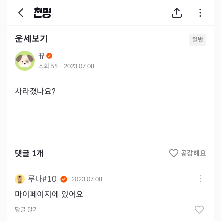
운세보기
일반
뀨
조회
55
·
2023.07.08
사라졌나요?
댓글
1
개
공감해요
루나#10
2023.07.08
마이페이지에 있어요
답글 달기