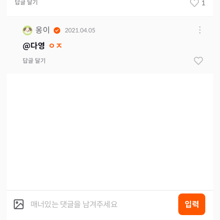
답글 달기
1
옹이
2021.04.05
@
다영
ㅇㅈ
답글 달기
입력