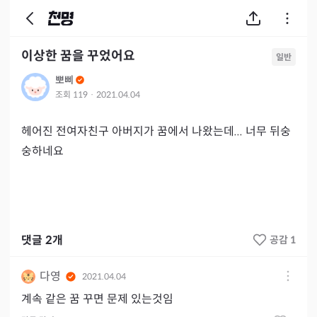
이상한 꿈을 꾸었어요
일반
뽀삐
조회
119
·
2021.04.04
헤어진 전여자친구 아버지가 꿈에서 나왔는데... 너무 뒤숭
숭하네요
댓글
2
개
공감 1
다영
2021.04.04
계속 같은 꿈 꾸면 문제 있는것임