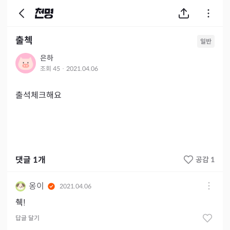
출첵
일반
은하
조회
45
·
2021.04.06
출석체크해요
댓글
1
개
공감 1
옹이
2021.04.06
췍!
답글 달기