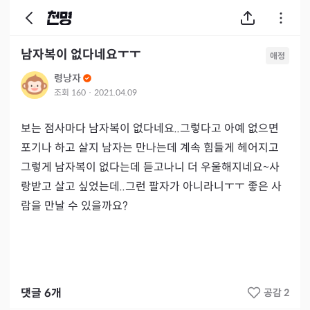
남자복이 없다네요ㅜㅜ
애정
령낭자
조회
160
·
2021.04.09
보는 점사마다 남자복이 없다네요..그렇다고 아예 없으면 
포기나 하고 살지 남자는 만나는데 계속 힘들게 헤어지고 
그렇게 남자복이 없다는데 듣고나니 더 우울해지네요~사
랑받고 살고 싶었는데..그런 팔자가 아니라니ㅜㅜ 좋은 사
람을 만날 수 있을까요?
댓글
6
개
공감 2