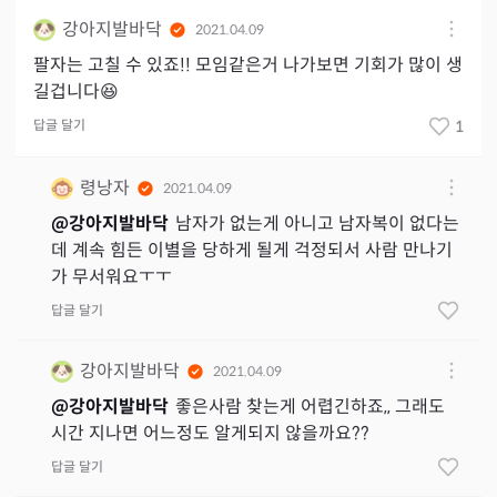
강아지발바닥
2021.04.09
팔자는 고칠 수 있죠!! 모임같은거 나가보면 기회가 많이 생
길겁니다😆
답글 달기
1
령낭자
2021.04.09
@
강아지발바닥
남자가 없는게 아니고 남자복이 없다는
데 계속 힘든 이별을 당하게 될게 걱정되서 사람 만나기
가 무서워요ㅜㅜ
답글 달기
강아지발바닥
2021.04.09
@
강아지발바닥
좋은사람 찾는게 어렵긴하죠,, 그래도
시간 지나면 어느정도 알게되지 않을까요??
답글 달기