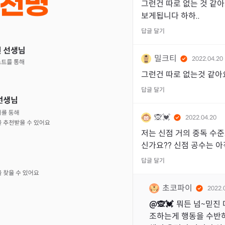
그런건 따로 없는 것 같아
보게됩니다 하하..
답글 달기
밀크티
2022.04.20
그런건 따로 없는것 같아
답글 달기
🙊💓
2022.04.20
저는 신점 거의 중독 수준
신가요?? 신점 공수는 
답글 달기
초코파이
2022.
@
🙊💓
뭐든 넘~믿진 
조하는게 행동을 수반