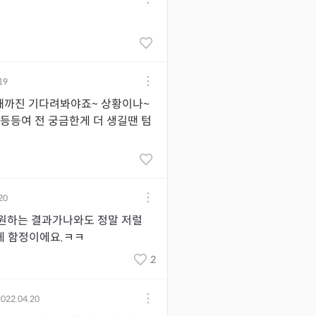
19
때까진 기다려봐야죠~ 상황이나~
등등여 전 궁금한게 더 생길땐 텀
20
원하는 결과가나와도 정말 저럴
게 함정이에요.ㅋㅋ
2
2022.04.20