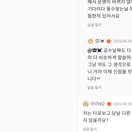
해서 운명이 바뀌지 않
기다리다 통수맞는날 
험한적 있어서요
답글 달기
🙊💓
2022.04.20
@
🙊💓
공수날짜도 다
의 다 비슷하게 말씀하셨
그냥 저도 그 생각으로 
니 거의 이제 신점을 무
니다ㅠ
답글 달기
아라#2
2022.04.20
저는 타로보고 담날 다른
지 않을까요?
답글 달기