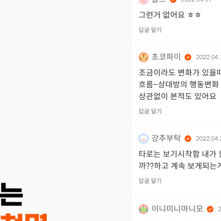
그런거 없어요 ㅎㅎ
답글 달기
초코파이
2022.04.
조금이라도 변화가 있을
흐름~상대방의 행동변화 
상관없이 본적도 있어요
답글 달기
강추부탁
2022.04.
타로는 보기시작함 내가 
까??하고 계속 보게되는
답글 달기
이니미니마니모