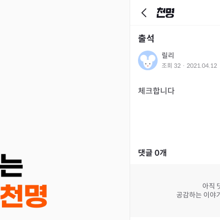
출석
릴리
조회
32
·
2021.04.12
체크합니다
댓글
0
개
아직 
공감하는 이야기