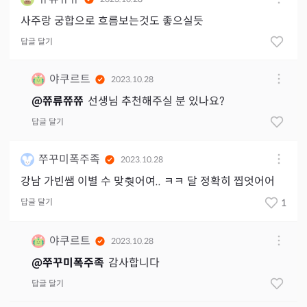
사주랑 궁합으로 흐름보는것도 좋으실듯
답글 달기
야쿠르트
2023.10.28
@
쮸류쮸쮸
선생님 추천해주실 분 있나요?
답글 달기
쭈꾸미폭주족
2023.10.28
강남 가빈쌤 이별 수 맞췃어여.. ㅋㅋ 달 정확히 찝엇어어
답글 달기
1
야쿠르트
2023.10.28
@
쭈꾸미폭주족
감사합니다
답글 달기