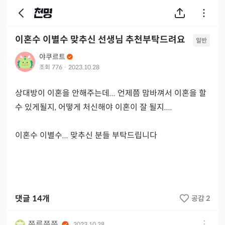
이혼수 이별수 맞추신 선생님 추천부탁드려요
일반
야쿠르트
조회
776
·
2023.10.28
상대방이 이혼을 안해주는데... 언제쯤 맘바껴서 이혼을 할 
수 있게될지, 어떻게 처신해야 이혼이 잘 될지.... 

이혼수 이별수... 맞추신 분들 부탁드립니다
댓글
14
개
공감 2
쮸류쮸쮸
2023.10.28