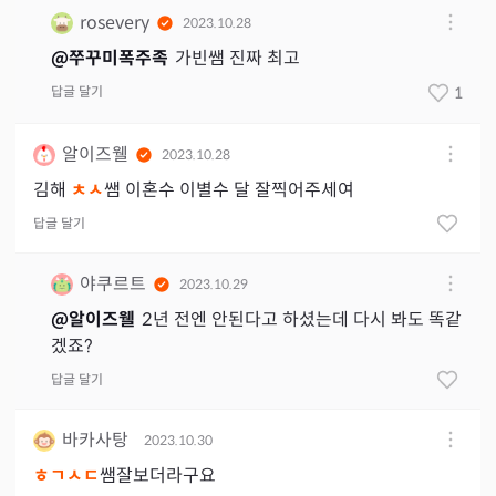
rosevery
2023.10.28
@
쭈꾸미폭주족
가빈쌤 진짜 최고
답글 달기
1
알이즈웰
2023.10.28
김해
ㅊㅅ
쌤 이혼수 이별수 달 잘찍어주세여
답글 달기
야쿠르트
2023.10.29
@
알이즈웰
2년 전엔 안된다고 하셨는데 다시 봐도 똑같
겠죠?
답글 달기
바카사탕
2023.10.30
ㅎㄱㅅㄷ
쌤잘보더라구요