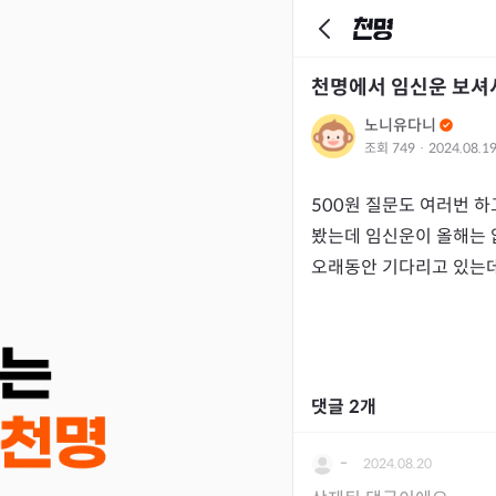
천명에서 임신운 보셔
노니유다니
조회
749
·
2024.08.1
500원 질문도 여러번 하고
봤는데 임신운이 올해는 
댓글
2
개
-
2024.08.20