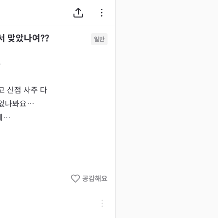
서 맞았나여??
일반
9
 신점 사주 다

없나봐요…

공감해요