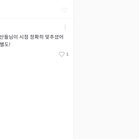
산산들님이 시점 정확히 맞추셨어
별도!
1