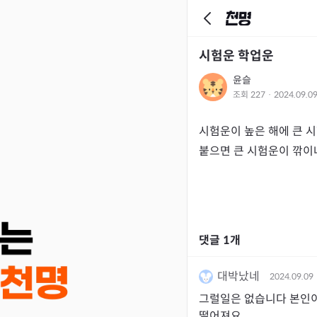
시험운 학업운
윤슬
조회
227
·
2024.09.0
시험운이 높은 해에 큰 시
붙으면 큰 시험운이 깎이
댓글
1
개
대박났네
2024.09.09
그럴일은 없습니다 본인이
떨어져요