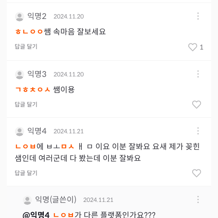
익명2
2024.11.20
ㅎㄴㅇㅇ
쌤 속마음 잘보세요
답글 달기
1
익명3
2024.11.20
ㄱㅎㅊㅇㅅ
쌤이용
답글 달기
익명4
2024.11.21
ㄴㅇㅂ
에 ㅂㅗ
ㅁㅅ
ㅐ ㅁ 이요 이분 잘봐요 요새 제가 꽂힌
샘인데 여러군데 다 봤는데 이분 잘봐요
답글 달기
익명(글쓴이)
2024.11.21
@
익명4
ㄴㅇㅂ
가 다른 플랫폼인가요???