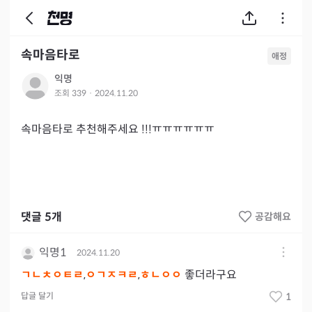
속마음타로
애정
익명
조회
339
·
2024.11.20
속마음타로 추천해주세요 !!!ㅠㅠㅠㅠㅠㅠ
댓글
5
개
공감해요
익명1
2024.11.20
ㄱㄴㅊㅇㅌㄹ
,
ㅇㄱㅈㅋㄹ
,
ㅎㄴㅇㅇ
좋더라구요
답글 달기
1